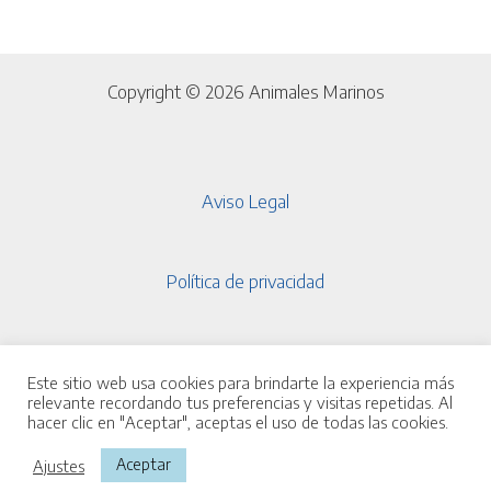
Copyright © 2026 Animales Marinos
Aviso Legal
Política de privacidad
Política de cookies
Este sitio web usa cookies para brindarte la experiencia más
Alejandro
ha comprado
relevante recordando tus preferencias y visitas repetidas. Al
hacer clic en "Aceptar", aceptas el uso de todas las cookies.
Exo Terra Terrario de Ma
Aceptar
Ajustes
Hace
36
minutos.