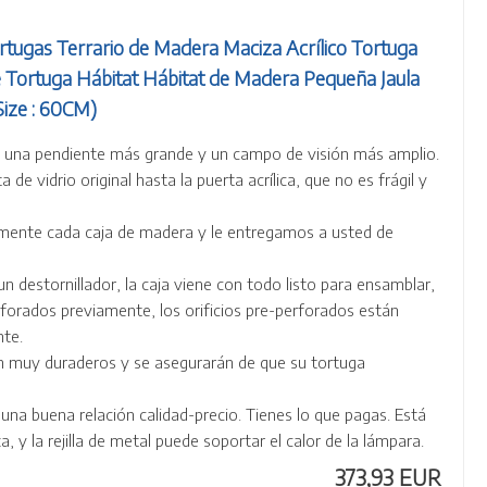
ugas Terrario de Madera Maciza Acrílico Tortuga
e Tortuga Hábitat Hábitat de Madera Pequeña Jaula
Size : 60CM)
e una pendiente más grande y un campo de visión más amplio.
 de vidrio original hasta la puerta acrílica, que no es frágil y
nte cada caja de madera y le entregamos a usted de
n destornillador, la caja viene con todo listo para ensamblar,
rforados previamente, los orificios pre-perforados están
te.
o son muy duraderos y se asegurarán de que su tortuga
 una buena relación calidad-precio. Tienes lo que pagas. Está
 y la rejilla de metal puede soportar el calor de la lámpara.
373,93 EUR