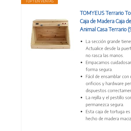
TOP 1 EN VENTAS
TOMYEUS Terrario Tort
Caja de Madera Caja d
Animal Casa Terrario (
La sección grande tien
Actualice desde la puerta
no rasca las manos.
Empacamos cuidadosame
forma segura.
Fácil de ensamblar con u
orificios y hardware pe
dispuestos correctamen
La rejilla y el pestill
permanezca segura.
Esta caja de tortuga es
hecho de madera maciza,