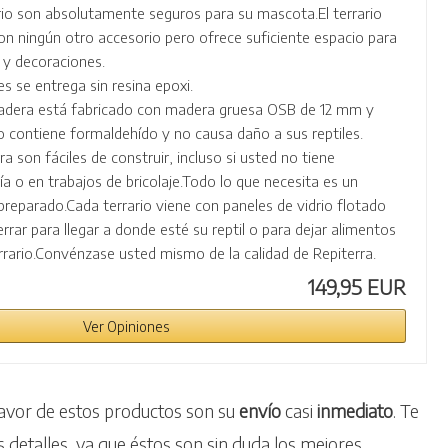
ario son absolutamente seguros para su mascota.El terrario
con ningún otro accesorio pero ofrece suficiente espacio para
y decoraciones.
les se entrega sin resina epoxi.
madera está fabricado con madera gruesa OSB de 12 mm y
 contiene formaldehído y no causa daño a sus reptiles.
ra son fáciles de construir, incluso si usted no tiene
ía o en trabajos de bricolaje.Todo lo que necesita es un
 preparado.Cada terrario viene con paneles de vidrio flotado
rrar para llegar a donde esté su reptil o para dejar alimentos
rrario.Convénzase usted mismo de la calidad de Repiterra.
149,95 EUR
Ver Opiniones
avor de estos productos son su
envío
casi
inmediato
. Te
 detalles, ya que éstos son sin duda los mejores