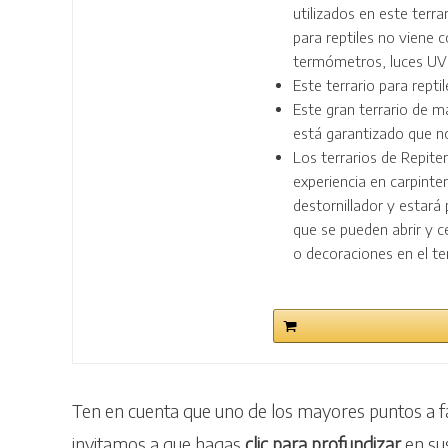
utilizados en este terr
para reptiles no viene 
termómetros, luces UV 
Este terrario para repti
Este gran terrario de 
está garantizado que no
Los terrarios de Repiter
experiencia en carpinter
destornillador y estará
que se pueden abrir y ce
o decoraciones en el te
Ten en cuenta que uno de los mayores puntos a f
invitamos a que hagas
clic para profundizar
en sus