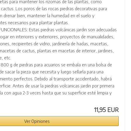
tas para mantener los rizomas de las plantas, como
 cactus. Los poros de las rocas piedras decorativas para
n drenar bien, mantener la humedad en el suelo y
ntes necesarios para plantar plantas.
UNCIONALES: Estas piedras volcánicas jardin son adecuadas
hogar en interiores y exteriores, proyectos de manualidades,
rones, recipientes de vidrio, jardinería de hadas, macetas,
macetas de cactus, plantas en macetas de interior, jardines,
e, etc.
00 g de piedras para acuarios se embala en una bolsa de
sacar la pieza que necesita y luego sellarla para una
iento perfectos. Debido al transporte accidentado, habrá
rficie. Antes de usar la piedras volcanicas jardin por primera
la con agua 2-3 veces hasta que su superficie esté limpia y
11,95 EUR
Ver Opiniones