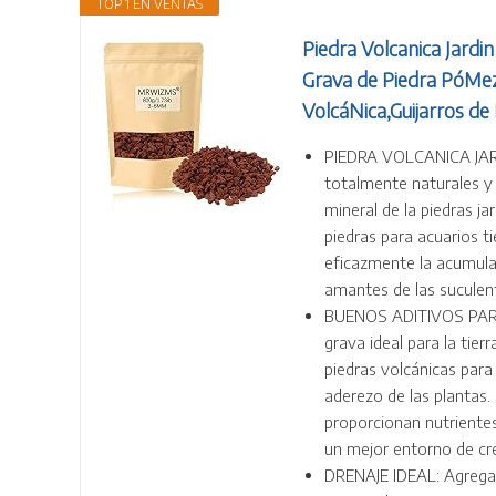
TOP 1 EN VENTAS
Piedra Volcanica Jardi
Grava de Piedra PóMez
VolcáNica,Guijarros de
PIEDRA VOLCANICA JARD
totalmente naturales y 
mineral de la piedras ja
piedras para acuarios t
eficazmente la acumula
amantes de las suculent
BUENOS ADITIVOS PARA
grava ideal para la tie
piedras volcánicas para 
aderezo de las plantas. 
proporcionan nutrientes
un mejor entorno de cr
DRENAJE IDEAL: Agregar