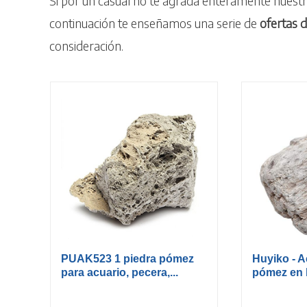
Si por un casual no te agrada enteramente nuestr
continuación te enseñamos una serie de
ofertas
d
consideración.
PUAK523 1 piedra pómez
Huyiko - A
para acuario, pecera,...
pómez en b