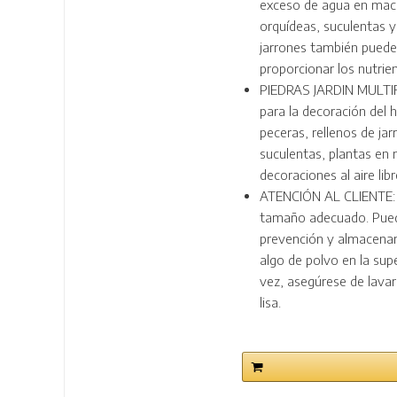
exceso de agua en mace
orquídeas, suculentas y
jarrones también puede
proporcionar los nutrie
PIEDRAS JARDIN MULTIF
para la decoración del 
peceras, rellenos de jar
suculentas, plantas en 
decoraciones al aire libr
ATENCIÓN AL CLIENTE: 8
tamaño adecuado. Puede 
prevención y almacenam
algo de polvo en la supe
vez, asegúrese de lavar
lisa.