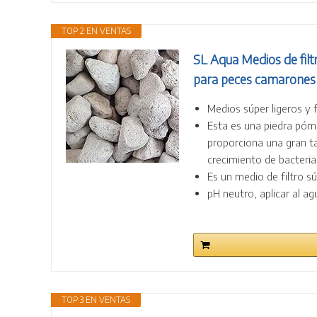
TOP 2 EN VENTAS
SL Aqua Medios de filt
para peces camarones t
Medios súper ligeros y f
Esta es una piedra póme
proporciona una gran t
crecimiento de bacteria
Es un medio de filtro súp
pH neutro, aplicar al a
TOP 3 EN VENTAS