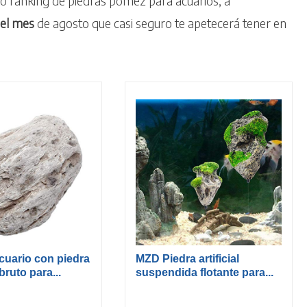
o ranking de piedras pómez para acuarios, a
el mes
de agosto que casi seguro te apetecerá tener en
cuario con piedra
MZD Piedra artificial
ruto para...
suspendida flotante para...