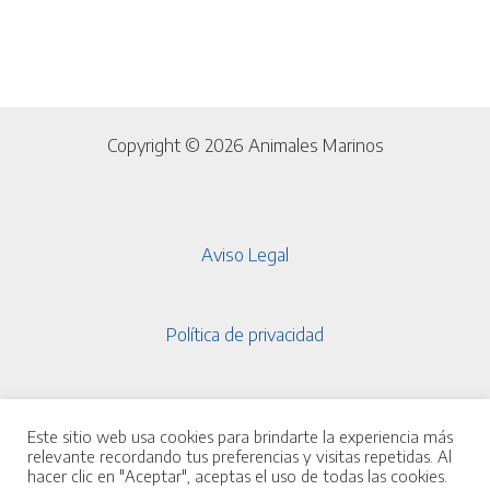
Copyright © 2026 Animales Marinos
Aviso Legal
Política de privacidad
Política de cookies
Este sitio web usa cookies para brindarte la experiencia más
Alejandro
ha comprado
relevante recordando tus preferencias y visitas repetidas. Al
hacer clic en "Aceptar", aceptas el uso de todas las cookies.
Exo Terra Sustrato Nat