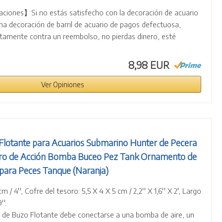
iones】Si no estás satisfecho con la decoración de acuario
na decoración de barril de acuario de pagos defectuosa,
ctamente contra un reembolso, no pierdas dinero, esté
8,98 EUR
Ver Opiniones
Flotante para Acuarios Submarino Hunter de Pecera
soro de Acción Bomba Buceo Pez Tank Ornamento de
s para Peces Tanque (Naranja)
/ 4'', Cofre del tesoro: 5,5 X 4 X 5 cm / 2,2'' X 1,6'' X 2', Largo
''.
o de Buzo Flotante debe conectarse a una bomba de aire, un