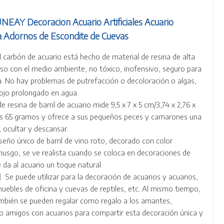
NEAY Decoracion Acuario Artificiales Acuario
 Adornos de Escondite de Cuevas
arbón de acuario está hecho de material de resina de alta
so con el medio ambiente, no tóxico, inofensivo, seguro para
a. No hay problemas de putrefacción o decoloración o algas,
ojo prolongado en agua.
sina de barril de acuario mide 9,5 x 7 x 5 cm/3,74 x 2,76 x
os 65 gramos y ofrece a sus pequeños peces y camarones una
, ocultar y descansar.
eño único de barril de vino roto, decorado con color
usgo, se ve realista cuando se coloca en decoraciones de
e da al acuario un toque natural
e puede utilizar para la decoración de acuarios y acuarios,
 muebles de oficina y cuevas de reptiles, etc. Al mismo tiempo,
también se pueden regalar como regalo a los amantes,
 o amigos con acuarios para compartir esta decoración única y