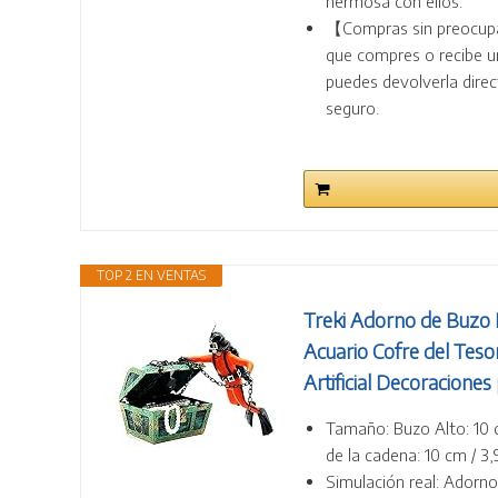
hermosa con ellos.
【Compras sin preocupac
que compres o recibe u
puedes devolverla dire
seguro.
TOP 2 EN VENTAS
Treki Adorno de Buzo 
Acuario Cofre del Te
Artificial Decoracione
Tamaño: Buzo Alto: 10 cm 
de la cadena: 10 cm / 3,9
Simulación real: Adorn