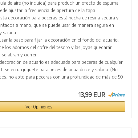
vula de aire (no incluida) para producir un efecto de espuma
ede ajustar la frecuencia de apertura de la tapa.
 Esta decoración para peceras está hecha de resina segura y
pintados a mano, que se puede usar de manera segura en
y salada.
 usar la base para fijar la decoración en el fondo del acuario.
de los adornos del cofre del tesoro y las joyas quedarán
se abran y cierren.
 decoración de acuario es adecuada para peceras de cualquier
irse en un juguete para peces de agua dulce y salada. (No
des, no apto para peceras con una profundidad de más de 50
13,99 EUR
Ver Opiniones