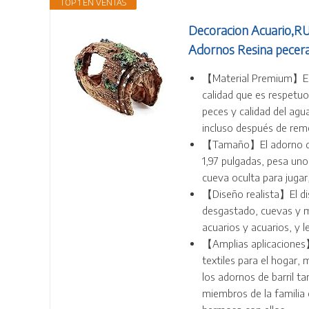
TOP 1 EN VENTAS
Decoracion Acuario,RU
Adornos Resina pecera
【Material Premium】El c
calidad que es respetuo
peces y calidad del agu
incluso después de rem
【Tamaño】El adorno de re
1,97 pulgadas, pesa un
cueva oculta para jugar
【Diseño realista】El dis
desgastado, cuevas y m
acuarios y acuarios, y l
【Amplias aplicaciones】S
textiles para el hogar,
los adornos de barril 
miembros de la familia