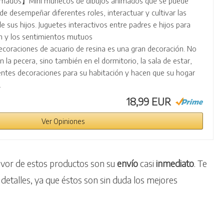
imados】Mini muñecos de dibujos animados que se puede
de desempeñar diferentes roles, interactuar y cultivar las
e sus hijos. Juguetes interactivos entre padres e hijos para
n y los sentimientos mutuos
oraciones de acuario de resina es una gran decoración. No
 la pecera, sino también en el dormitorio, la sala de estar,
entes decoraciones para su habitación y hacen que su hogar
.
18,99 EUR
Ver Opiniones
avor de estos productos son su
envío
casi
inmediato
. Te
detalles, ya que éstos son sin duda los mejores