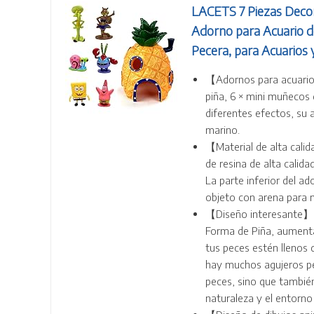
LACETS 7 Piezas Decor
Adorno para Acuario d
Pecera, para Acuarios
【Adornos para acuario】
piña, 6 × mini muñecos
diferentes efectos, su
marino.
【Material de alta cali
de resina de alta calida
La parte inferior del ad
objeto con arena para m
【Diseño interesante】De
Forma de Piña, aumenta 
tus peces estén llenos 
hay muchos agujeros pe
peces, sino que también 
naturaleza y el entorno