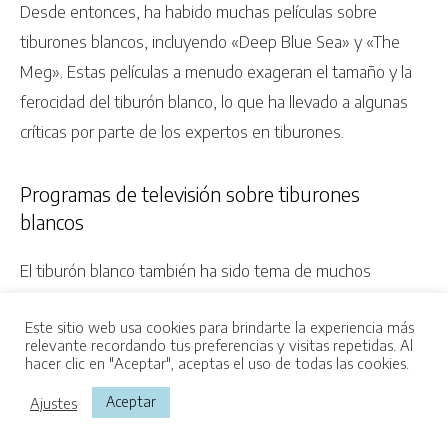
Desde entonces, ha habido muchas películas sobre
tiburones blancos, incluyendo «Deep Blue Sea» y «The
Meg». Estas películas a menudo exageran el tamaño y la
ferocidad del tiburón blanco, lo que ha llevado a algunas
críticas por parte de los expertos en tiburones.
Programas de televisión sobre tiburones
blancos
El tiburón blanco también ha sido tema de muchos
programas de televisión. Los documentales de la National
Este sitio web usa cookies para brindarte la experiencia más
Geographic Society y de Discovery Channel, por ejemplo,
Kevin
ha comprado
relevante recordando tus preferencias y visitas repetidas. Al
han explorado la biología y el comportamiento de los
hacer clic en "Aceptar", aceptas el uso de todas las cookies.
El arrecife: atrapadas
tiburones blancos y su papel en el ecosistema marino.
Aceptar
Ajustes
Hace
4
minutos.
Estos programas han sido muy populares entre los