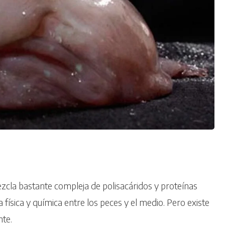
ezcla bastante compleja de polisacáridos y proteínas
ísica y química entre los peces y el medio. Pero existe
nte.